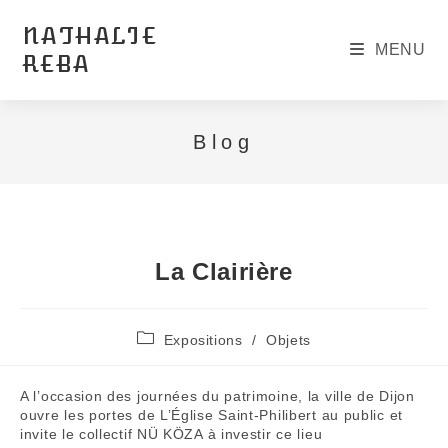
Skip
to
NATHALIE
content
MENU
REBA
Blog
La Clairière
Post
Expositions
/
Objets
category:
A l’occasion des journées du patrimoine, la ville de Dijon
ouvre les portes de L’Église Saint-Philibert au public et
invite le collectif NÜ KÖZA à investir ce lieu